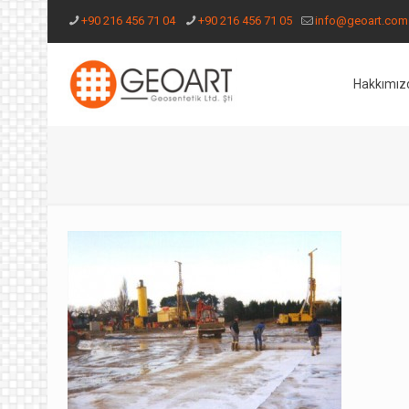
+90 216 456 71 04
+90 216 456 71 05
info@geoart.com.
Hakkımız