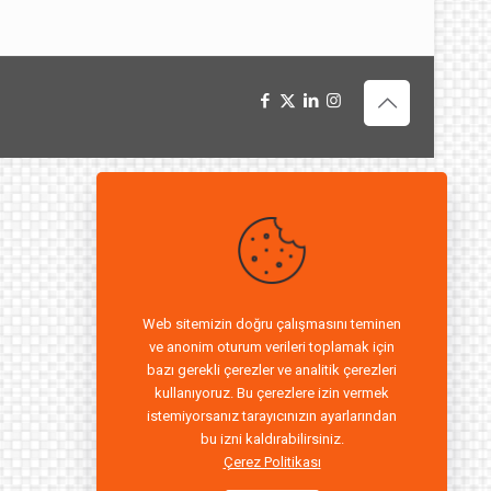
Web sitemizin doğru çalışmasını teminen
ve anonim oturum verileri toplamak için
bazı gerekli çerezler ve analitik çerezleri
kullanıyoruz. Bu çerezlere izin vermek
istemiyorsanız tarayıcınızın ayarlarından
bu izni kaldırabilirsiniz.
Çerez Politikası