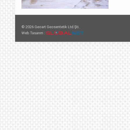
© 2026 Geoart Geosentetik Ltd.Şti.
Web Tasarım :