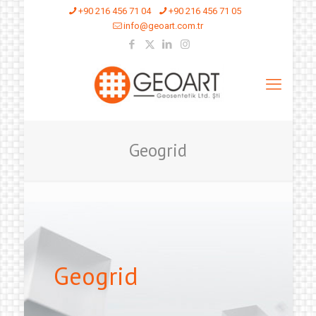
+90 216 456 71 04
+90 216 456 71 05
info@geoart.com.tr
Geogrid
Geogrid