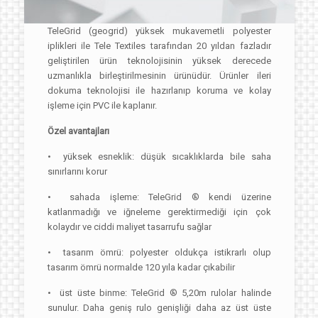
TeleGrid (geogrid) yüksek mukavemetli polyester
iplikleri ile Tele Textiles tarafından 20 yıldan fazladır
geliştirilen ürün teknolojisinin yüksek derecede
uzmanlıkla birleştirilmesinin ürünüdür. Ürünler ileri
dokuma teknolojisi ile hazırlanıp koruma ve kolay
işleme için PVC ile kaplanır.
Özel avantajları
• yüksek esneklik: düşük sıcaklıklarda bile saha
sınırlarını korur
• sahada işleme: TeleGrid ® kendi üzerine
katlanmadığı ve iğneleme gerektirmediği için çok
kolaydır ve ciddi maliyet tasarrufu sağlar
• tasarım ömrü: polyester oldukça istikrarlı olup
tasarım ömrü normalde 120 yıla kadar çıkabilir
• üst üste binme: TeleGrid ® 5,20m rulolar halinde
sunulur. Daha geniş rulo genişliği daha az üst üste