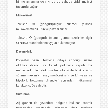
binme anlamına gelir ki bu da sahada ciddi maliyet
tasarrufu sağlar
Mukavemet
TeleGrid ® (geogrid)düşük sünmeli yüksek
mukavemetli bir ürün yelpazesi sunar
TeleGrid ® (geogrid) basma germe özellikleri ilgili
CEN/ISO standartlarına uygun bulunmuştur.
Dayanıklılık
Polyester özenli testlerle ortaya konduğu üzere
oldukça dirençli ve kararlı polimerik yapıda bir
malzemedir. İleri dokuma teknolojisi ile birlikte ürün
sünme, mekanik hasar, morötesi ışık ve kimyasal ve
biyolojik bozunma dirençleri açısından mükemmel
karakteristiğe sahiptir.
Sürtünme
Ağ gözleri ile çevredeki dolguda bulunan toprak
parçacıkları arasındaki etkileşim ilgili testlerin