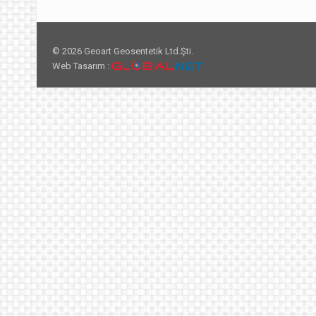
© 2026 Geoart Geosentetik Ltd.Şti.
Web Tasarım :