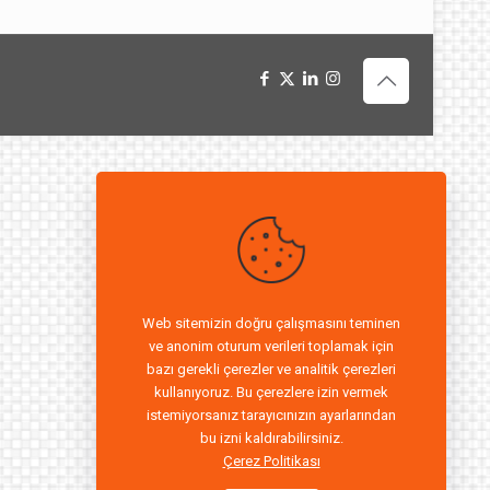
Web sitemizin doğru çalışmasını teminen
ve anonim oturum verileri toplamak için
bazı gerekli çerezler ve analitik çerezleri
kullanıyoruz. Bu çerezlere izin vermek
istemiyorsanız tarayıcınızın ayarlarından
bu izni kaldırabilirsiniz.
Çerez Politikası