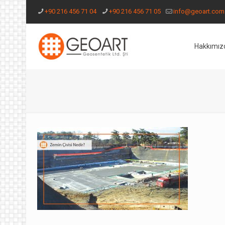
+90 216 456 71 04
+90 216 456 71 05
info@geoart.com.
Hakkımız